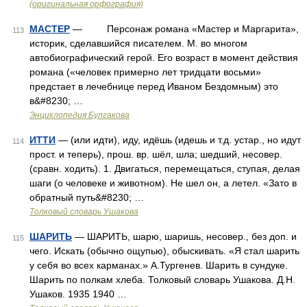
(оригинальная орфография)
МАСТЕР
— Персонаж романа «Мастер и Маргарита»,
113
историк, сделавшийся писателем. М. во многом
автобиографический герой. Его возраст в момент действия
романа («человек примерно лет тридцати восьми»
предстает в лечебнице перед Иваном Бездомным) это
в&#8230; …
Энциклопедия Булгакова
ИТТИ
— (или идти), иду, идёшь (идешь и т.д. устар., но идут
114
прост. и теперь), прош. вр. шёл, шла; шедший, несовер.
(сравн. ходить). 1. Двигаться, перемещаться, ступая, делая
шаги (о человеке и животном). Не шел он, а летел. «Зато в
обратный путь&#8230; …
Толковый словарь Ушакова
ШАРИТЬ
— ШАРИТЬ, шарю, шаришь, несовер., без доп. и
115
чего. Искать (обычно ощупью), обыскивать. «Я стал шарить
у себя во всех карманах.» А.Тургенев. Шарить в сундуке.
Шарить по полкам хлеба. Толковый словарь Ушакова. Д.Н.
Ушаков. 1935 1940 …