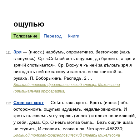
ощупью
Толкование
Перевод
Книги
Зря
— (иноск.) наобумъ, опрометчиво, безтолково (какъ
111
глянулось). Ср. «Слѣпой хоть ощупью, да бродитъ; а зря и
зрячій спотыкается». Ср. Вхожу я къ ней за дѣломъ зря я
никогда къ ней не захожу и засталъ ее за книжкой въ
рукахъ. П. Боборыкинъ. Распадъ. 2 …
Большой толково-фразеологический словарь Михельсона
(оригинальная орфография)
Слеп как крот
— Слѣпъ какъ кротъ. Кротъ (иноск.) объ
112
осторожномъ, ощупью идущемъ, недальновидномъ. И
кротъ въ своемъ углу зорокъ (иноск.) и плохо понимающій,
у себя, дома. Ср. О немъ молва была... Безъ ощупи шага
не ступитъ, И словомъ, слава шла, Что кротъ&#8230; …
Большой толково-фразеологический словарь Михельсона