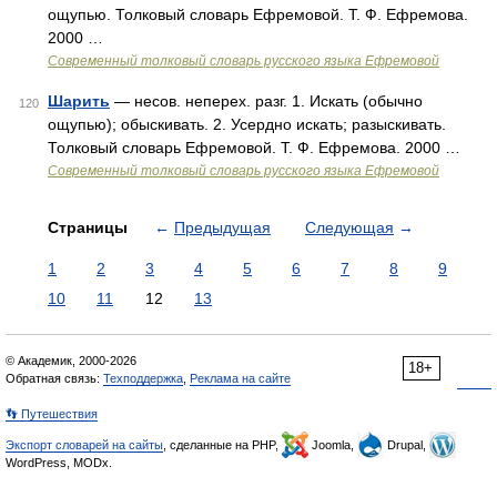
ощупью. Толковый словарь Ефремовой. Т. Ф. Ефремова.
2000 …
Современный толковый словарь русского языка Ефремовой
Шарить
— несов. неперех. разг. 1. Искать (обычно
120
ощупью); обыскивать. 2. Усердно искать; разыскивать.
Толковый словарь Ефремовой. Т. Ф. Ефремова. 2000 …
Современный толковый словарь русского языка Ефремовой
Страницы
←
Предыдущая
Следующая
→
1
2
3
4
5
6
7
8
9
10
11
12
13
© Академик, 2000-2026
18+
Обратная связь:
Техподдержка
,
Реклама на сайте
👣 Путешествия
Экспорт словарей на сайты
, сделанные на PHP,
Joomla,
Drupal,
WordPress, MODx.