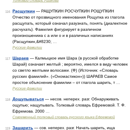
Толковый словарь Ушакова
Расщупкин
— РАЩУПКИН РОСЧУПКИН РОЩУПКИН
116
Отчество от прозвищного именования Рощупка из глагола
расщупать, который означал разузнать, понять (диалектное
расчухать). Фамилия фигурирует в различном
произношенииа с а или о и в различных написаниях
(Расщупкин,&#8230; …
Русские фамилии
Шараев
— Калмыцкое имя Шара (в русской обработке
117
Шарай) означает желтый ; вероятно, имелся в виду человек
со светло желтыми волосами. (Ф) (Источник: «Словарь
русских фамилий». («Ономастикон»)) ШАРАЕВ Самое
простое объяснение фамилии – от глагола шарить, т …
Русские фамилии
Дощупываться
— несов. неперех. разг. Обнаруживать
118
ощупью; нащупывать. Толковый словарь Ефремовой. Т. Ф.
Ефремова. 2000 …
Современный толковый словарь русского языка Ефремовой
Зашарить
— сов. неперех. разг. Начать шарить, ища
119